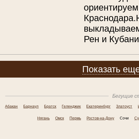
ориентируем 
Краснодара.
выкладываем
Рен и Кубани
Показать еще
Бегущие ст
Абакан
Барнаул
Братск
Геленджик
Екатеринбург
Златоуст
Нягань
Омск
Пермь
Ростов-на-Дону
Сочи
Су