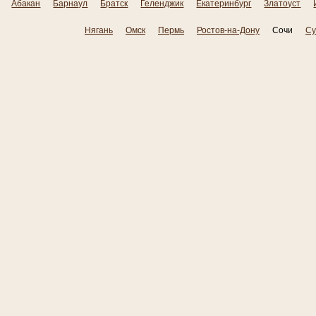
Абакан
Барнаул
Братск
Геленджик
Екатеринбург
Златоуст
Нягань
Омск
Пермь
Ростов-на-Дону
Сочи
Су