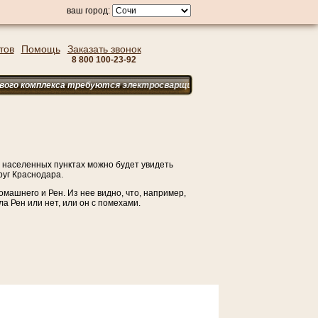
ваш город:
тов
Помощь
Заказать звонок
8 800 100-23-92
а требуются электросварщики ручной сварки (ТТ, СК), монтажники (ТТ, С
 населенных пунктах можно будет увидеть
руг Краснодара.
машнего и Рен. Из нее видно, что, например,
а Рен или нет, или он с помехами.