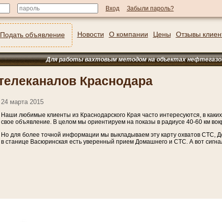
Забыли пароль?
Новости
О компании
Цены
Отзывы клиен
Подать объявление
Для работы вахтовым методом на объектах нефтегазового комплекс
телеканалов Краснодара
24 марта 2015
Наши любимые клиенты из Краснодарского Края часто интересуются, в каких
свое объявление. В целом мы ориентируем на показы в радиусе 40-60 км вок
Но для более точной информации мы выкладываем эту карту охватов СТС, До
в станице Васюринская есть уверенный прием Домашнего и СТС. А вот сигнал