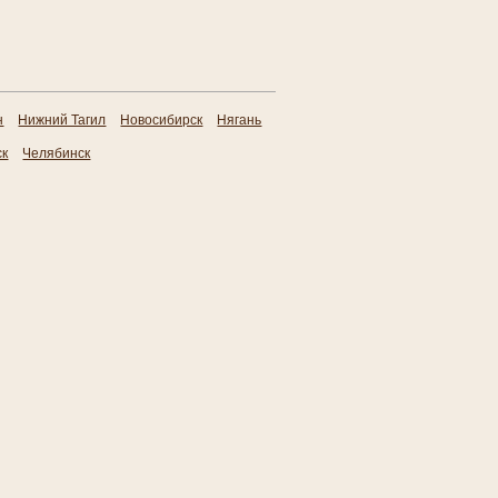
н
Нижний Тагил
Новосибирск
Нягань
ск
Челябинск