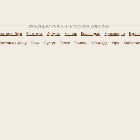
Бегущие строки в других городах
катеринбург
Златоуст
Иркутск
Казань
Краснодар
Красноярск
Курга
Ростов-на-Дону
Сочи
Сургут
Томск
Тюмень
Улан-Удэ
Уфа
Хабаров